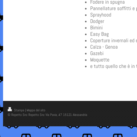
Fodere in spugna
Pannellature soffitti e 
Sprayhood
Dodger
Bimini
Easy Bag
Coperture invernali ed 
Calza - Genoa
Gazebi
Moquette
e tutto quello che è in
Stampa
|
Mappa del sito
© Repetto Snc Repetto Snc Via Pavia, 47 15121 Alessandria