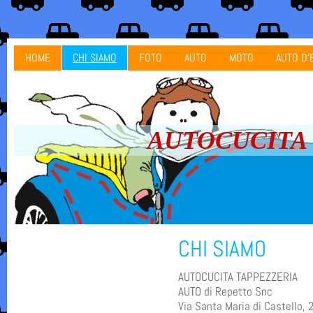
HOME
CHI SIAMO
FOTO
AUTO
MOTO
AUTO D'
AUTOCUCITA ta
CHI SIAMO
AUTOCUCITA TAPPEZZERIA
AUTO di Repetto Snc
Via Santa Maria di Castello, 