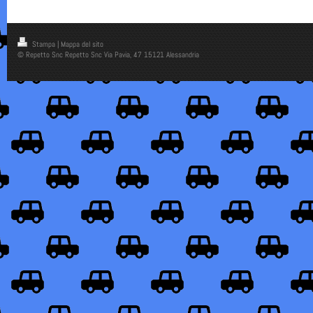
Stampa
|
Mappa del sito
© Repetto Snc Repetto Snc Via Pavia, 47 15121 Alessandria