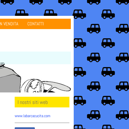
IN VENDITA
CONTATTI
I nostri siti web
www.labarcacucita.com