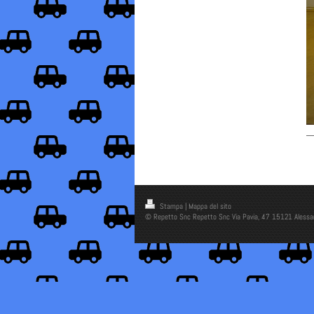
Stampa
|
Mappa del sito
© Repetto Snc Repetto Snc Via Pavia, 47 15121 Alessa